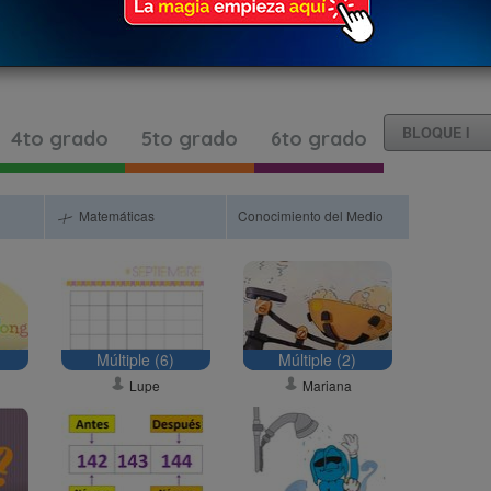
4to grado
5to grado
6to grado
Matemáticas
Conocimiento del Medio
Múltiple (6)
Múltiple (2)
Lupe
Mariana