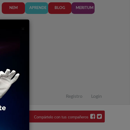
NEM
APRENDE
BLOG
MERITUM
7
Close
×
1
7
1
7
1
Registro
Login
Compártelo con tus compañeros