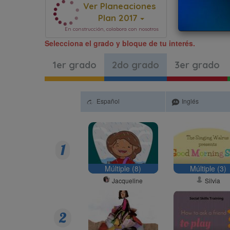
Ver Planeaciones
Plan 2017
En construcción, colabora con nosotros
Selecciona el grado y bloque de tu interés.
1er grado
2do grado
3er grado
Español
Inglés
1
Múltiple (8)
Múltiple (3)
Jacqueline
Silvia
2