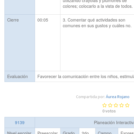
utilizando crayolas y plumones de 
colores; colocarlo a la vista de todos.
Cierre
00:05
3. Comentar qué actividades son 
comunes en sus gustos y cuáles no.
Evaluación
Favorecer la comunicación entre los niños, estimul
Compartida por:
Áurea Rojano
0
votos
9139
Planeación Interacti
Nivel escolar
Preescolar
Grado
2do
Campo
Expres