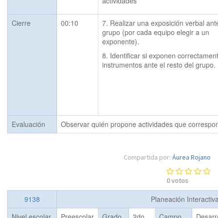
actividades
Cierre
00:10
7. Realizar una exposición verbal ante
grupo (por cada equipo elegir a un 
exponente).
8. Identificar si exponen correctament
instrumentos ante el resto del grupo.
Evaluación
Observar quién propone actividades que corresponda
Compartida por:
Áurea Rojano
0
votos
9138
Planeación Interactiv
Nivel escolar
Preescolar
Grado
2do
Campo
Desarr