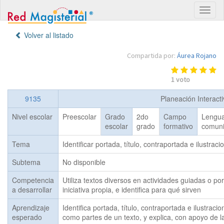
Volver al listado
Compartida por:
Áurea Rojano
1
voto
9135
Planeación Interact
Nivel escolar
Preescolar
Grado
2do
Campo
Lengua
escolar
grado
formativo
comuni
Tema
Identificar portada, título, contraportada e ilustra
Subtema
No disponible
Competencia
Utiliza textos diversos en actividades guiadas o por
a desarrollar
iniciativa propia, e identifica para qué sirven
Aprendizaje
Identifica portada, título, contraportada e ilustracion
esperado
como partes de un texto, y explica, con apoyo de la