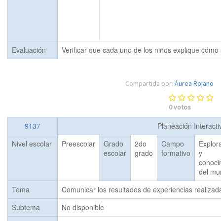
Evaluación
Verificar que cada uno de los niños explique cómo s
Compartida por:
Áurea Rojano
0
votos
9137
Planeación Interact
Nivel escolar
Preescolar
Grado
2do
Campo
Explor
escolar
grado
formativo
y
conoci
del mu
Tema
Comunicar los resultados de experiencias realizad
Subtema
No disponible