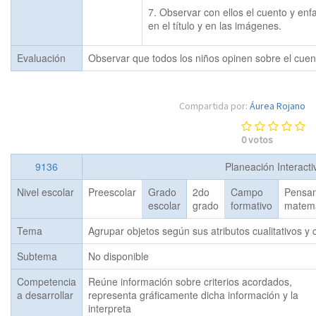
7. Observar con ellos el cuento y enfat
en el título y en las imágenes.
Evaluación
Observar que todos los niños opinen sobre el cuent
Compartida por:
Áurea Rojano
0
votos
9136
Planeación Interact
Nivel escolar
Preescolar
Grado
2do
Campo
Pensa
escolar
grado
formativo
matemá
Tema
Agrupar objetos según sus atributos cualitativos y c
Subtema
No disponible
Competencia
Reúne información sobre criterios acordados,
a desarrollar
representa gráficamente dicha información y la
interpreta