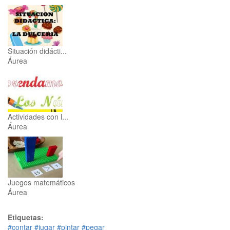
Situación didácti...
Áurea
Actividades con l...
Áurea
Juegos matemáticos
Áurea
Etiquetas:
#contar
#jugar
#pintar
#pegar