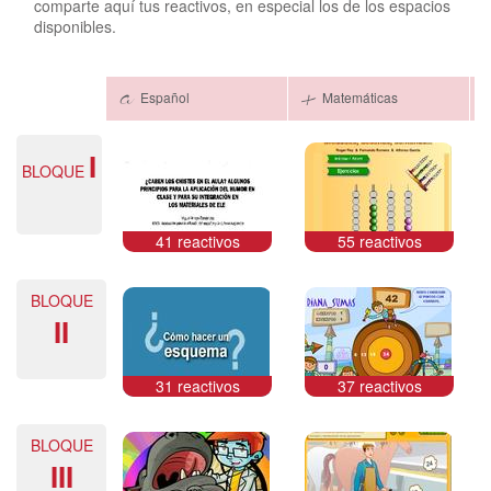
comparte aquí tus reactivos, en especial los de los espacios
disponibles.
Español
Matemáticas
I
BLOQUE
41 reactivos
55 reactivos
BLOQUE
II
31 reactivos
37 reactivos
BLOQUE
III