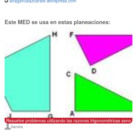
anagarciaazcarate.wordpress.com
Este MED se usa en estas planeaciones:
Resuelve problemas utilizando las razones trigonométricas seno, c
Sandra