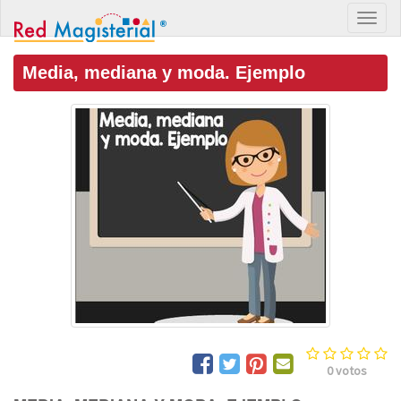
Media, mediana y moda. Ejemplo
0
votos