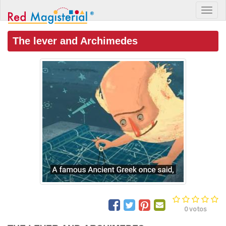
The lever and Archimedes
0
votos