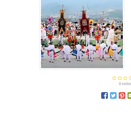
0
voto