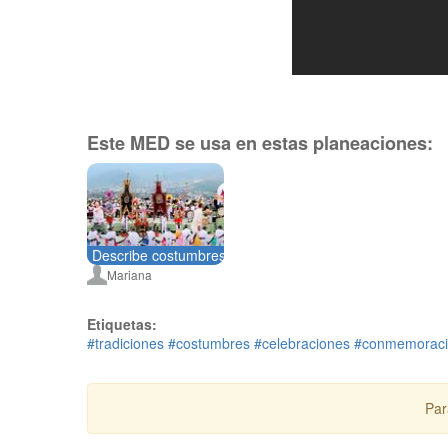
Este MED se usa en estas planeaciones:
Describe costumbres, tradiciones, celebraciones y con
Mariana
Etiquetas:
#tradiciones
#costumbres
#celebraciones
#conmemoraci
Par