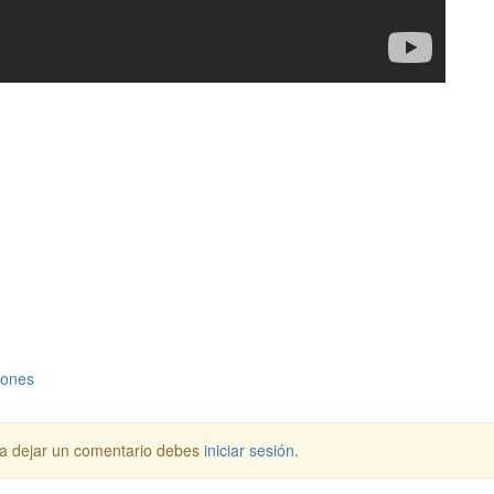
memoraciones del lugar donde vive y cómo han cambiado con el paso d
ones
a dejar un comentario debes
iniciar sesión
.