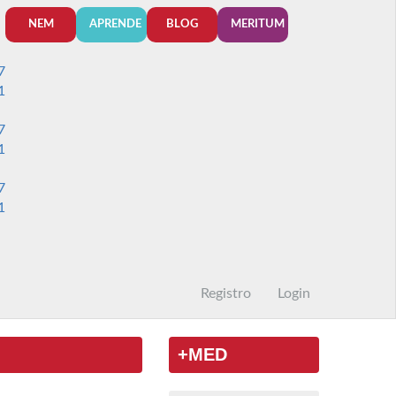
NEM
APRENDE
BLOG
MERITUM
7
1
7
1
7
1
Registro
Login
+MED