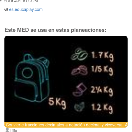
S.EDUCAPLAY.COM
es.educaplay.com
Este MED se usa en estas planeaciones:
Convierte fracciones decimales a notación decimal y viceversa. A
Lilia