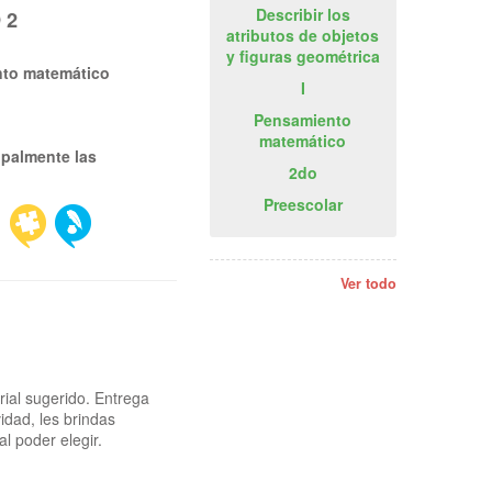
Describir los
 2
atributos de objetos
y figuras geométrica
ento matemático
I
Pensamiento
matemático
ipalmente las
2do
Preescolar
Ver todo
rial sugerido. Entrega
idad, les brindas
l poder elegir.