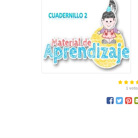
1
voto