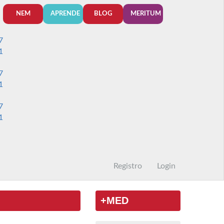
NEM
APRENDE
BLOG
MERITUM
7
1
7
1
7
1
Registro
Login
+MED