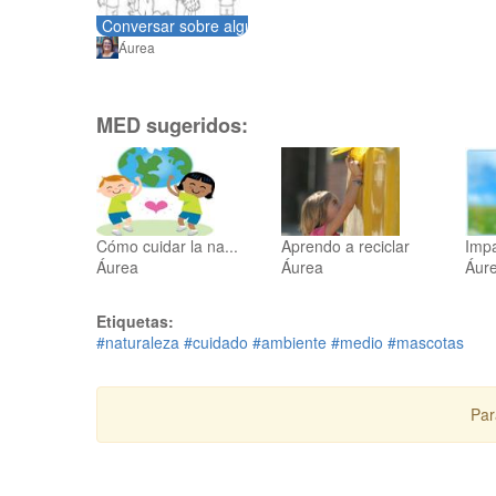
Conversar sobre algunos problemas ambientales de la 
Áurea
MED sugeridos:
Cómo cuidar la na...
Aprendo a reciclar
Impa
Áurea
Áurea
Áur
Etiquetas:
#naturaleza
#cuidado
#ambiente
#medio
#mascotas
Par