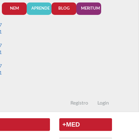
NEM
APRENDE
BLOG
MERITUM
7
1
7
1
7
1
Registro
Login
+MED