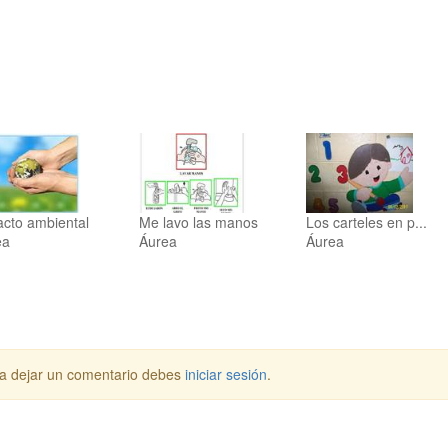
comunidad y sus repercusiones en la salud
cto ambiental
Me lavo las manos
Los carteles en p...
ea
Áurea
Áurea
a dejar un comentario debes
iniciar sesión
.