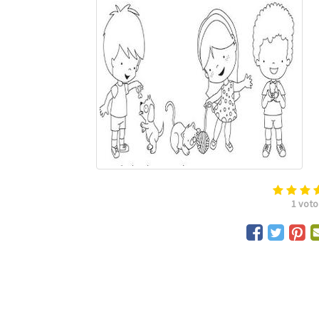
1
voto