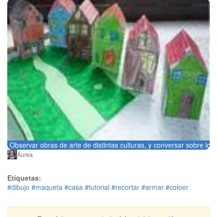
Observar obras de arte de distintas culturas, y conversar sobre los
Áurea
Etiquetas:
#dibujo
#maqueta
#casa
#tutorial
#recortar
#armar
#coloer