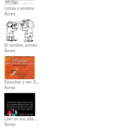
Letras y sonidos
Áurea
El nombre, primer...
Áurea
Escuchar y ver: E...
Áurea
Leer en voz alta ...
Áurea