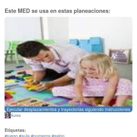
Este MED se usa en estas planeaciones:
Ejecutar desplazamientos y trayectorias siguiendo instrucciones
Áurea
Etiquetas:
#juego
#aula
#numeros
#salon