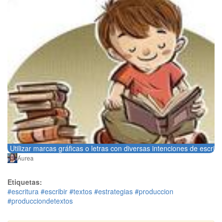
Utilizar marcas gráficas o letras con diversas intenciones de escritu
Áurea
Etiquetas:
#escritura
#escribir
#textos
#estrategias
#produccion
#producciondetextos