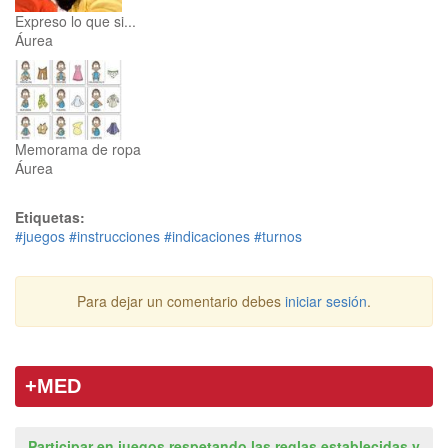
Expreso lo que si...
Áurea
Memorama de ropa
Áurea
Etiquetas:
#juegos
#instrucciones
#indicaciones
#turnos
Para dejar un comentario debes
iniciar sesión
.
+MED
Participar en juegos respetando las reglas establecidas y