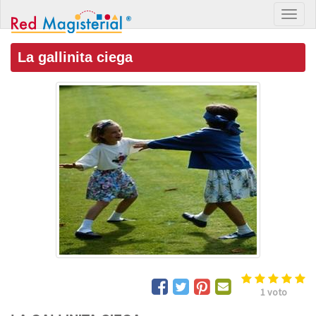
La gallinita ciega
1
voto