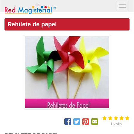
Rehilete de papel
1
voto