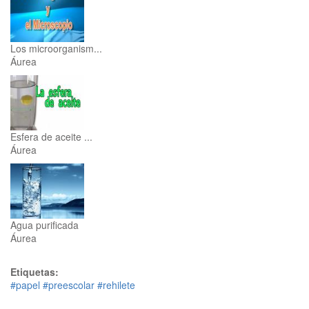
Los microorganism...
Áurea
Esfera de aceite ...
Áurea
Agua purificada
Áurea
Etiquetas:
#papel
#preescolar
#rehilete