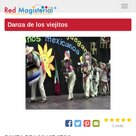
Danza de los viejitos
1
voto