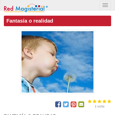
Fantasía o realidad
1
voto