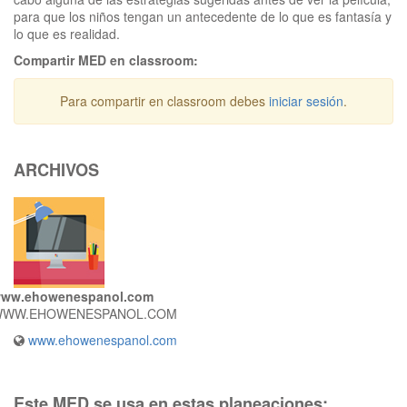
para que los niños tengan un antecedente de lo que es fantasía y
lo que es realidad.
Compartir MED en classroom:
Para compartir en classroom debes
iniciar sesión
.
ARCHIVOS
ww.ehowenespanol.com
WW.EHOWENESPANOL.COM
www.ehowenespanol.com
Este MED se usa en estas planeaciones: