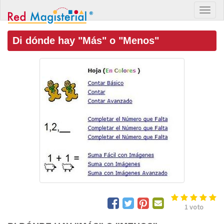
Di dónde hay "Más" o "Menos"
1
voto