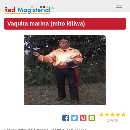
Vaquita marina (mito kiliwa)
1
voto