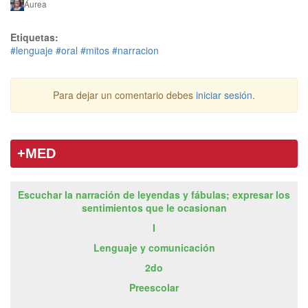
Áurea
Etiquetas:
#lenguaje
#oral
#mitos
#narracion
Para dejar un comentario debes
iniciar sesión
.
+MED
Escuchar la narración de leyendas y fábulas; expresar los
sentimientos que le ocasionan
I
Lenguaje y comunicación
2do
Preescolar