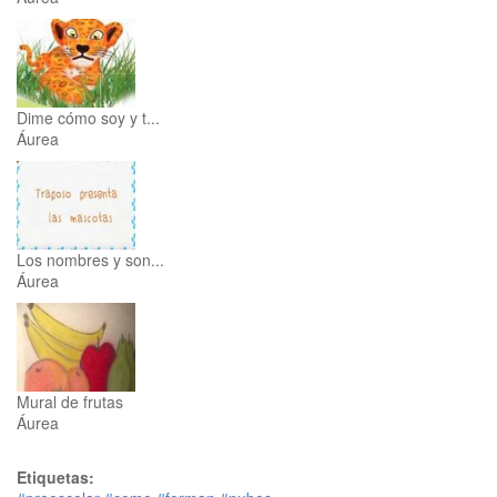
Dime cómo soy y t...
Áurea
Los nombres y son...
Áurea
Mural de frutas
Áurea
Etiquetas: