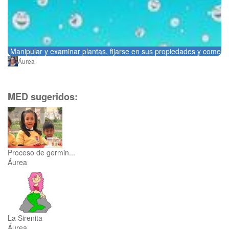
Manipular y examinar plantas, fijarse en sus propiedades y coment
Áurea
MED sugeridos:
Proceso de germin...
Áurea
La Sirenita
Áurea