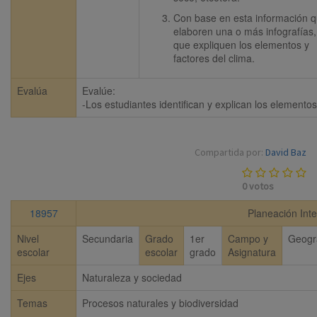
Con base en esta información q
elaboren una o más infografías, 
que expliquen los elementos y 
factores del clima.
Evalúa
Evalúe:

-Los estudiantes identifican y explican los elementos
Compartida por:
David Baz
0
votos
18957
Planeación Inte
Nivel
Secundaria
Grado
1er
Campo y
Geogr
escolar
escolar
grado
Asignatura
Ejes
Naturaleza y sociedad
Temas
Procesos naturales y biodiversidad