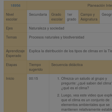
18956
Planeación Inte
Nivel
Secundaria
Grado
1er
Campo y
Geogr
escolar
escolar
grado
Asignatura
Ejes
Naturaleza y sociedad
Temas
Procesos naturales y biodiversidad
Aprendizaje
Explica la distribución de los tipos de climas en la Ti
Esperado
Etapas
Tiempo
Secuencia didáctica
sugerido
Inicio
00:15
Ofrezca un saludo al grupo y 
pregunte: ¿qué saben del clima?
¿qué es el clima?
Luego, vea este video que expli
que el clima es un conjunto de 
elementos ambientales que se 
mantienen relativamente estable