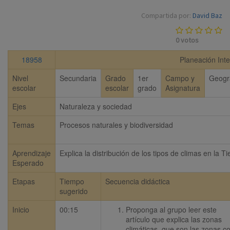
Compartida por:
David Baz
0
votos
18958
Planeación Inte
Nivel
Secundaria
Grado
1er
Campo y
Geogr
escolar
escolar
grado
Asignatura
Ejes
Naturaleza y sociedad
Temas
Procesos naturales y biodiversidad
Aprendizaje
Explica la distribución de los tipos de climas en la Ti
Esperado
Etapas
Tiempo
Secuencia didáctica
sugerido
Inicio
00:15
Proponga al grupo leer este 
artículo que explica las zonas 
climáticas, que son las zonas co