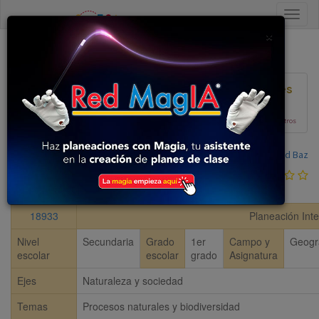
Close
×
Volver al listado
Ver Planeaciones
Plan 2017
En construcción, colabora con nosotros
Compartida por:
David Baz
0
votos
18933
Planeación Inte
Nivel
Secundaria
Grado
1er
Campo y
Geogr
escolar
escolar
grado
Asignatura
Ejes
Naturaleza y sociedad
Temas
Procesos naturales y biodiversidad