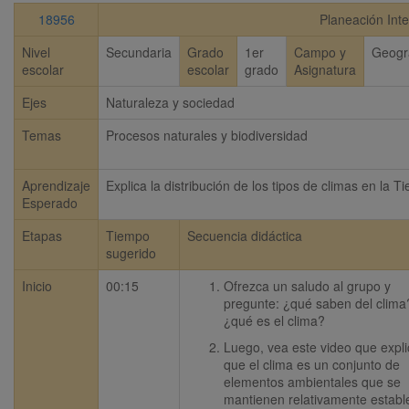
18956
Planeación Inte
Nivel
Secundaria
Grado
1er
Campo y
Geogr
escolar
escolar
grado
Asignatura
Ejes
Naturaleza y sociedad
Temas
Procesos naturales y biodiversidad
Aprendizaje
Explica la distribución de los tipos de climas en la Ti
Esperado
Etapas
Tiempo
Secuencia didáctica
sugerido
Inicio
00:15
Ofrezca un saludo al grupo y 
pregunte: ¿qué saben del clima?
¿qué es el clima?
Luego, vea este video que expli
que el clima es un conjunto de 
elementos ambientales que se 
mantienen relativamente estable