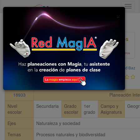
Close
×
Volver al listado
Ver Planeaciones
Plan 2017
En construcción, colabora con nosotros
Compartida por:
David Baz
0
votos
18933
Planeación Inte
Nivel
Secundaria
Grado
1er
Campo y
Geogr
escolar
escolar
grado
Asignatura
Ejes
Naturaleza y sociedad
Temas
Procesos naturales y biodiversidad