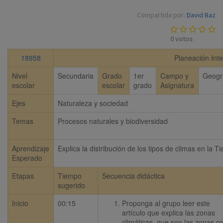
Compartida por:
David Baz
0
votos
18958
Planeación Inte
Nivel
Secundaria
Grado
1er
Campo y
Geogr
escolar
escolar
grado
Asignatura
Ejes
Naturaleza y sociedad
Temas
Procesos naturales y biodiversidad
Aprendizaje
Explica la distribución de los tipos de climas en la Ti
Esperado
Etapas
Tiempo
Secuencia didáctica
sugerido
Inicio
00:15
Proponga al grupo leer este 
artículo que explica las zonas 
climáticas, que son las zonas co