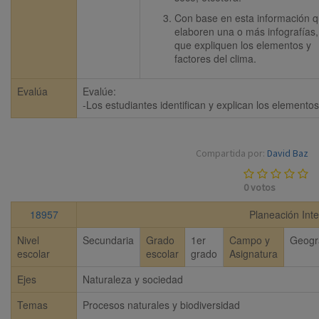
Con base en esta información q
elaboren una o más infografías, 
que expliquen los elementos y 
factores del clima.
Evalúa
Evalúe:

-Los estudiantes identifican y explican los elementos
Compartida por:
David Baz
0
votos
18957
Planeación Inte
Nivel
Secundaria
Grado
1er
Campo y
Geogr
escolar
escolar
grado
Asignatura
Ejes
Naturaleza y sociedad
Temas
Procesos naturales y biodiversidad