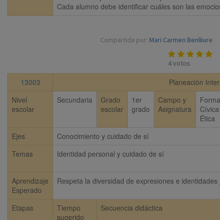
Cada alumno debe identificar cuáles son las emocio
Compartida por:
Mari Carmen Benlliure
4
votos
13003
Planeación Inter
Nivel
Secundaria
Grado
1er
Campo y
Forma
escolar
escolar
grado
Asignatura
Cívica
Ética
Ejes
Conocimiento y cuidado de sí
Temas
Identidad personal y cuidado de sí
Aprendizaje
Respeta la diversidad de expresiones e identidades 
Esperado
Etapas
Tiempo
Secuencia didáctica
sugerido