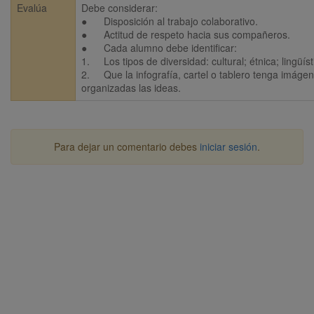
Evalúa
Debe considerar:

●	Disposición al trabajo colaborativo.

●	Actitud de respeto hacia sus compañeros. 

●	Cada alumno debe identificar: 

1.	Los tipos de diversidad: cultural; étnica; lingüística; biológica; sexual y funcional

2.	Que la infografía, cartel o tablero tenga imágenes, jerarquía, textos breves, redactados correctamente y que 
organizadas las ideas.
Para dejar un comentario debes
iniciar sesión
.