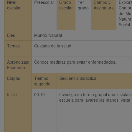
Nivel
Preescolar
Grado
1er
Campo y
Explor
escolar
escolar
grado
Asignatura
Compr
del Mu
Natural
Social
Ejes
Mundo Natural
Temas
Cuidado de la salud
Aprendizaje
Conoce medidas para evitar enfermedades.
Esperado
Etapas
Tiempo
Secuencia didáctica
sugerido
Inicio
00:10
Investiga en forma grupal qué instalaci
escuela para lavarse las manos: visita a