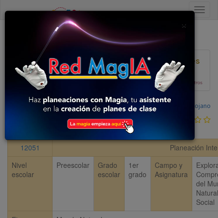
Close
×
Volver al listado
Ver Planeaciones
Plan 2017
En construcción, colabora con nosotros
Compartida por:
Aurea Rojano
0
votos
12051
Planeación Inte
Nivel
Preescolar
Grado
1er
Campo y
Explor
escolar
escolar
grado
Asignatura
Compr
del Mu
Natural
Social