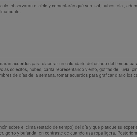
rculo, observarán el cielo y comentarán qué ven, sol, nubes, etc., adem
últimamente.
arán acuerdos para elaborar un calendario del estado del tiempo para 
olas solecitos, nubes, carita representando viento, gotitas de lluvia, pi
mbres de días de la semana, tomar acuerdos para graficar diario los c
nión sobre el clima (estado de tiempo) del día y que platique su experie
r, gorro y bufanda, en contraste de cuando usa ropa ligera. Posterior