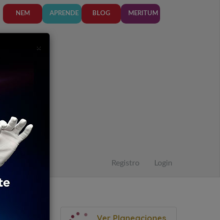
NEM
APRENDE
BLOG
MERITUM
7
Close
×
1
7
1
7
1
Registro
Login
Ver Planeaciones