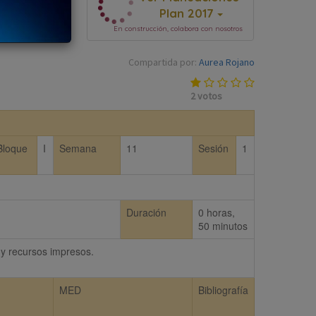
Plan 2017
En construcción, colabora con nosotros
Compartida por:
Aurea Rojano
2
votos
Bloque
I
Semana
11
Sesión
1
Duración
0 horas,
50 minutos
 y recursos impresos.
MED
Bibliografía