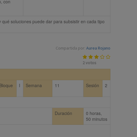
, con 
y qué soluciones puede dar para subsistir en cada tipo 
Compartida por:
Aurea Rojano
2
votos
Bloque
I
Semana
11
Sesión
2
Duración
0 horas,
50 minutos