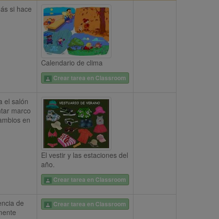
ás si hace 
Calendario de clima
Crear tarea en Classroom
el salón 
ntar marco 
ambios en 
El vestir y las estaciones del
año.
Crear tarea en Classroom
ncia de 
Crear tarea en Classroom
mente 