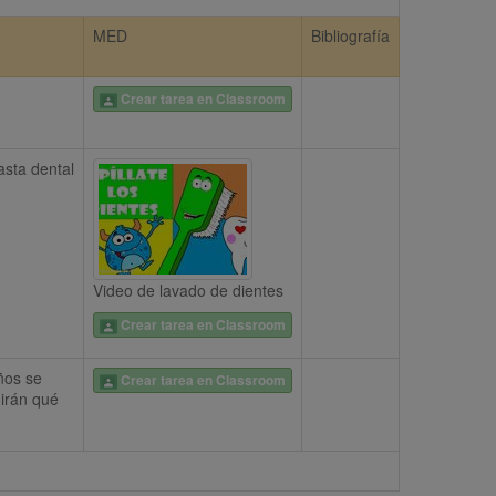
MED
Bibliografía
Crear tarea en Classroom
sta dental 
Video de lavado de dientes
Crear tarea en Classroom
ños se 
Crear tarea en Classroom
irán qué 