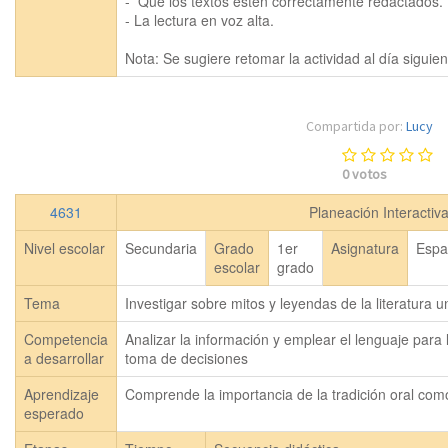
-  Que los textos estén correctamente redactados.

- La lectura en voz alta.

Compartida por:
Lucy
0
votos
4631
Planeación Interactiv
Nivel escolar
Secundaria
Grado
1er
Asignatura
Espa
escolar
grado
Tema
Investigar sobre mitos y leyendas de la literatura u
Competencia
Analizar la información y emplear el lenguaje para 
a desarrollar
toma de decisiones
Aprendizaje
Comprende la importancia de la tradición oral com
esperado