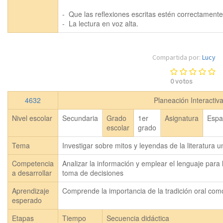
-  Que las reflexiones escritas estén correctamente
Compartida por:
Lucy
0
votos
4632
Planeación Interactiv
Nivel escolar
Secundaria
Grado
1er
Asignatura
Espa
escolar
grado
Tema
Investigar sobre mitos y leyendas de la literatura u
Competencia
Analizar la información y emplear el lenguaje para 
a desarrollar
toma de decisiones
Aprendizaje
Comprende la importancia de la tradición oral com
esperado
Etapas
Tiempo
Secuencia didáctica