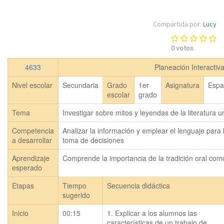
Compartida por:
Lucy
0
votos
4633
Planeación Interactiv
Nivel escolar
Secundaria
Grado
1er
Asignatura
Espa
escolar
grado
Tema
Investigar sobre mitos y leyendas de la literatura u
Competencia
Analizar la información y emplear el lenguaje para 
a desarrollar
toma de decisiones
Aprendizaje
Comprende la importancia de la tradición oral com
esperado
Etapas
Tiempo
Secuencia didáctica
sugerido
Inicio
00:15
1. Explicar a los alumnos las 
características de un trabajo de 