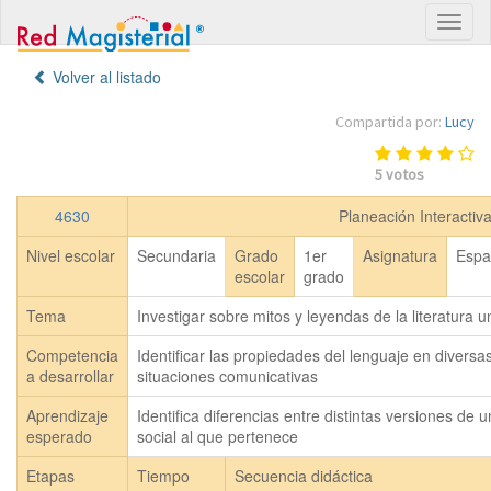
Volver al listado
Compartida por:
Lucy
5
votos
4630
Planeación Interactiv
Nivel escolar
Secundaria
Grado
1er
Asignatura
Espa
escolar
grado
Tema
Investigar sobre mitos y leyendas de la literatura u
Competencia
Identificar las propiedades del lenguaje en diversa
a desarrollar
situaciones comunicativas
Aprendizaje
Identifica diferencias entre distintas versiones de
esperado
social al que pertenece
Etapas
Tiempo
Secuencia didáctica