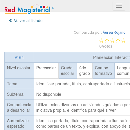
Volver al listado
Compartida por:
Áurea Rojano
0
votos
9164
Planeación Interact
Nivel escolar
Preescolar
Grado
2do
Campo
Lengua
escolar
grado
formativo
comuni
Tema
Identificar portada, título, contraportada e ilustra
Subtema
No disponible
Competencia
Utiliza textos diversos en actividades guiadas o por
a desarrollar
iniciativa propia, e identifica para qué sirven
Aprendizaje
Identifica portada, título, contraportada e ilustracion
esperado
como partes de un texto, y explica, con apoyo de la