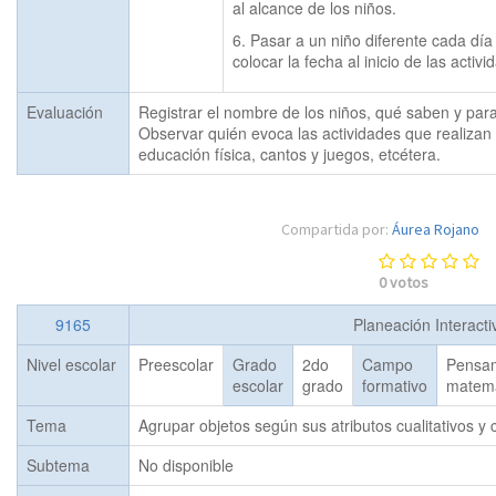
al alcance de los niños.
6. Pasar a un niño diferente cada día 
colocar la fecha al inicio de las activi
Evaluación
Registrar el nombre de los niños, qué saben y para
Observar quién evoca las actividades que realizan 
educación física, cantos y juegos, etcétera.
Compartida por:
Áurea Rojano
0
votos
9165
Planeación Interact
Nivel escolar
Preescolar
Grado
2do
Campo
Pensa
escolar
grado
formativo
matemá
Tema
Agrupar objetos según sus atributos cualitativos y c
Subtema
No disponible