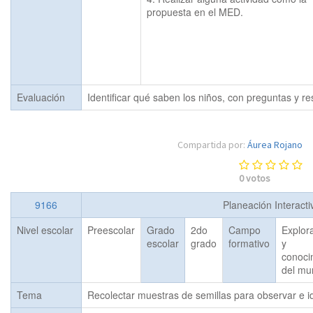
propuesta en el MED.  
Evaluación
Identificar qué saben los niños, con preguntas y r
Compartida por:
Áurea Rojano
0
votos
9166
Planeación Interact
Nivel escolar
Preescolar
Grado
2do
Campo
Explor
escolar
grado
formativo
y
conoci
del mu
Tema
Recolectar muestras de semillas para observar e id