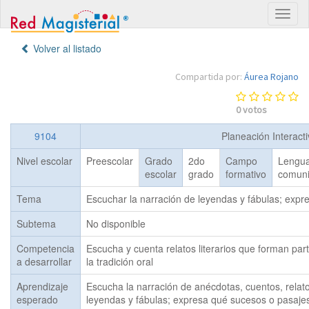
Volver al listado
Compartida por:
Áurea Rojano
0
votos
9104
Planeación Interact
Nivel escolar
Preescolar
Grado
2do
Campo
Lengua
escolar
grado
formativo
comuni
Tema
Escuchar la narración de leyendas y fábulas; expre
Subtema
No disponible
Competencia
Escucha y cuenta relatos literarios que forman par
a desarrollar
la tradición oral
Aprendizaje
Escucha la narración de anécdotas, cuentos, relato
esperado
leyendas y fábulas; expresa qué sucesos o pasajes 