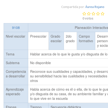
Compartida por:
Áurea Rojano
0
votos
9108
Planeación Interactiv
Nivel escolar
Preescolar
Grado
2do
Campo
Desarr
escolar
grado
formativo
person
y socia
Tema
Hablar acerca de lo que le gusta y/o disgusta de lo
Subtema
No disponible
Competencia
Reconoce sus cualidades y capacidades, y desarro
a desarrollar
su sensibilidad hacia las cualidades y necesidades
otros
Aprendizaje
Habla acerca de cómo es él o ella, de lo que le gus
esperado
y/o disgusta de su casa, de su ambiente familiar y 
lo que vive en la escuela
Etapas
Tiempo
Secuencia didáctica