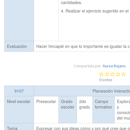
cantidades.
4. Realizar el ejercicio sugerido en e
Evaluación
Hacer hincapié en que lo importante es igualar la c
Compartida por:
Áurea Rojano
0
votos
9107
Planeación Interact
Nivel escolar
Preescolar
Grado
2do
Campo
Explor
escolar
grado
formativo
y
conoci
del mu
Tema
Expresar con sus ideas cómo y por qué cree que o