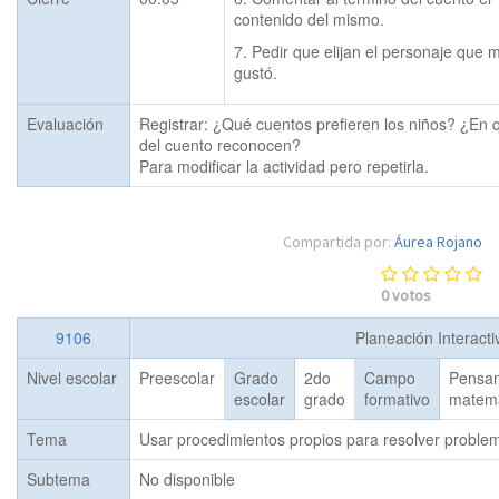
contenido del mismo.
7. Pedir que elijan el personaje que m
gustó.
Evaluación
Registrar: ¿Qué cuentos prefieren los niños? ¿En q
del cuento reconocen? 

Para modificar la actividad pero repetirla.
Compartida por:
Áurea Rojano
0
votos
9106
Planeación Interact
Nivel escolar
Preescolar
Grado
2do
Campo
Pensa
escolar
grado
formativo
matemá
Tema
Usar procedimientos propios para resolver proble
Subtema
No disponible