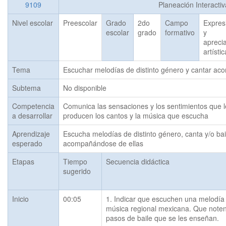
9109
Planeación Interacti
Nivel escolar
Preescolar
Grado
2do
Campo
Expres
escolar
grado
formativo
y
apreci
artísti
Tema
Escuchar melodías de distinto género y cantar ac
Subtema
No disponible
Competencia
Comunica las sensaciones y los sentimientos que l
a desarrollar
producen los cantos y la música que escucha
Aprendizaje
Escucha melodías de distinto género, canta y/o bail
esperado
acompañándose de ellas
Etapas
Tiempo
Secuencia didáctica
sugerido
Inicio
00:05
1. Indicar que escuchen una melodía 
música regional mexicana. Que noten 
pasos de baile que se les enseñan.