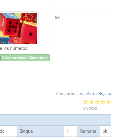
58
e los números
Crear tarea en Classroom
Compartida por:
Áurea Rojano
0
votos
ndo
Bloque
I
Semana
5b