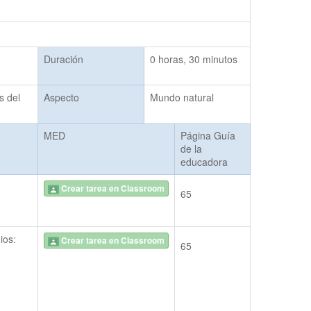
Duración
0 horas, 30 minutos
 del 
Aspecto
Mundo natural
MED
Página Guía
de la
educadora
Crear tarea en Classroom
65
ios:
Crear tarea en Classroom
65