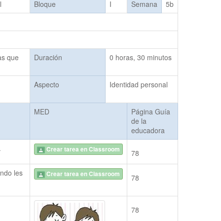
l
Bloque
I
Semana
5b
as que
Duración
0 horas, 30 minutos
Aspecto
Identidad personal
MED
Página Guía
de la
educadora
.
Crear tarea en Classroom
78
ndo les 
Crear tarea en Classroom
78
78