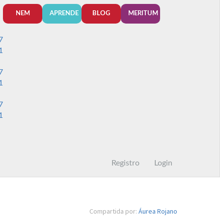
NEM
APRENDE
BLOG
MERITUM
7
1
7
1
7
1
Registro
Login
Compartida por:
Áurea Rojano