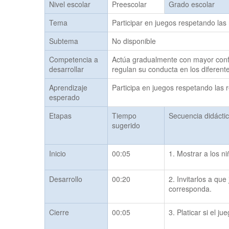
Nivel escolar
Preescolar
Grado escolar
Tema
Participar en juegos respetando las
Subtema
No disponible
Competencia a
Actúa gradualmente con mayor confi
desarrollar
regulan su conducta en los diferent
Aprendizaje
Participa en juegos respetando las 
esperado
Etapas
Tiempo
Secuencia didácti
sugerido
Inicio
00:05
1. Mostrar a los ni
Desarrollo
00:20
2. Invitarlos a qu
corresponda.
Cierre
00:05
3. Platicar si el ju