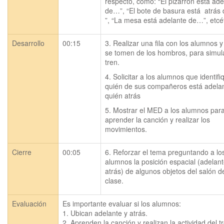
respecto, como: “El pizarrón está adel
de…”, “El bote de basura está  atrás
”, “La mesa está adelante de…”, etcé
Desarrollo
00:15
3. Realizar una fila con los alumnos y
se tomen de los hombros, para simula
tren.
4. Solicitar a los alumnos que identifi
quién de sus compañeros está adelan
quién atrás
5. Mostrar el MED a los alumnos para
aprender la canción y realizar los 
movimientos.
Cierre
00:05
6. Reforzar el tema preguntando a los
alumnos la posición espacial (adelant
atrás) de algunos objetos del salón de
clase.
Evaluación
Es importante evaluar si los alumnos:

1. Ubican adelante y atrás.

2. Aprenden la canción y realizan la actividad del 