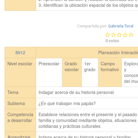
3. Identifican la ubicación espacial de los objetos
Compartida por:
Gabriela Toral
0
votos
8912
Planeación Interact
Nivel escolar
Preescolar
Grado
1er
Campo
Explor
escolar
grado
formativo
y
conoci
del mu
Tema
Indagar acerca de su historia personal
Subtema
¿En qué trabajan mis papás?
Competencia
Establece relaciones entre el presente y el pasado
a desarrollar
familia y comunidad mediante objetos, situaciones
cotidianas y prácticas culturales
Aprendizaje
Indaga acerca de su historia personal y familiar