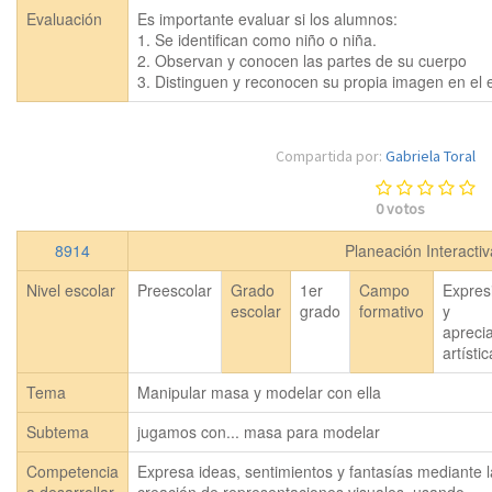
Evaluación
Es importante evaluar si los alumnos:

1. Se identifican como niño o niña.

2. Observan y conocen las partes de su cuerpo

3. Distinguen y reconocen su propia imagen en el 
Compartida por:
Gabriela Toral
0
votos
8914
Planeación Interacti
Nivel escolar
Preescolar
Grado
1er
Campo
Expres
escolar
grado
formativo
y
apreci
artísti
Tema
Manipular masa y modelar con ella
Subtema
jugamos con... masa para modelar
Competencia
Expresa ideas, sentimientos y fantasías mediante l