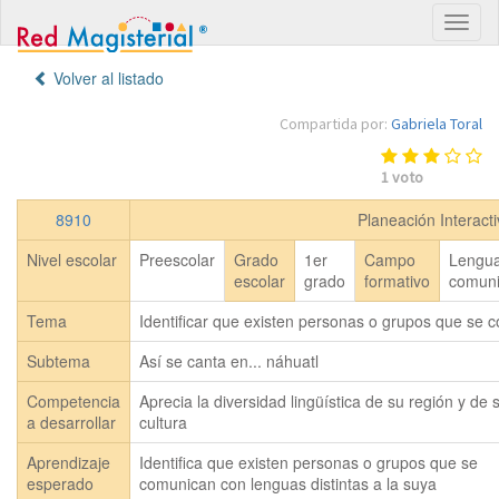
Volver al listado
Compartida por:
Gabriela Toral
1
voto
8910
Planeación Interact
Nivel escolar
Preescolar
Grado
1er
Campo
Lengua
escolar
grado
formativo
comuni
Tema
Identificar que existen personas o grupos que se c
Subtema
Así se canta en... náhuatl
Competencia
Aprecia la diversidad lingüística de su región y de 
a desarrollar
cultura
Aprendizaje
Identifica que existen personas o grupos que se 
esperado
comunican con lenguas distintas a la suya