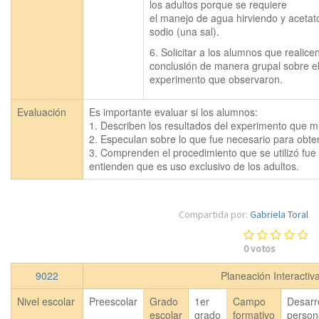
los adultos porque se requiere 
el manejo de agua hirviendo y acetato
sodio (una sal).
6. Solicitar a los alumnos que realicen
conclusión de manera grupal sobre el
experimento que observaron.
Evaluación
Es importante evaluar si los alumnos:

1. Describen los resultados del experimento que mu
2. Especulan sobre lo que fue necesario para obten
3. Comprenden el procedimiento que se utilizó fue 
entienden que es uso exclusivo de los adultos.
Compartida por:
Gabriela Toral
0
votos
9022
Planeación Interactiv
Nivel escolar
Preescolar
Grado
1er
Campo
Desarr
escolar
grado
formativo
person