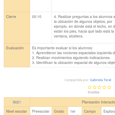
Cierre
00:10
4. Realizar preguntas a los alumnos s
la ubicación de algunos objetos, por 
ejemplo, en dónde está el techo, en 
están los pies, hacia qué lado está la 
ventana, etcétera.
Evaluación
Es importante evaluar si los alumnos:

1. Aprendieron las nociones espaciales izquierda-de
2. Realizan movimientos siguiendo indicaciones.

3. Identifican la ubicación espacial de algunos obj
Compartida por:
Gabriela Toral
0
votos
9021
Planeación Interact
Nivel escolar
Preescolar
Grado
1er
Campo
Explor