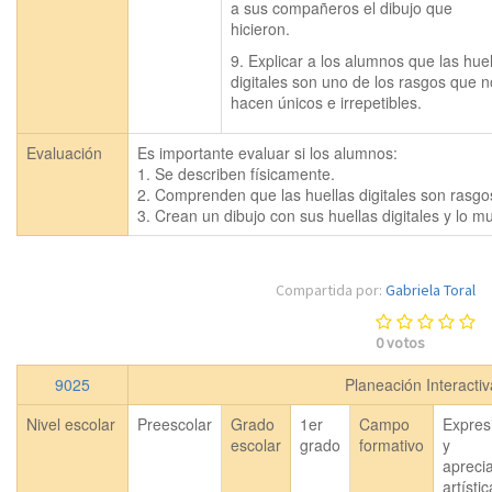
a sus compañeros el dibujo que 
hicieron.
9. Explicar a los alumnos que las huel
digitales son uno de los rasgos que n
hacen únicos e irrepetibles.
Evaluación
Es importante evaluar si los alumnos:

1. Se describen físicamente.

2. Comprenden que las huellas digitales son rasgos
3. Crean un dibujo con sus huellas digitales y lo 
Compartida por:
Gabriela Toral
0
votos
9025
Planeación Interacti
Nivel escolar
Preescolar
Grado
1er
Campo
Expres
escolar
grado
formativo
y
apreci
artísti