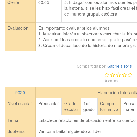
Cierre
00:05
5. Indagar con los alumnos qué les pa
la historia, si se les hizo fácil crear el f
de manera grupal, etcétera
Evaluación
Es importante evaluar si los alumnos:

1. Muestran interés al observar y escuchar la histori
2. Aportan ideas sobre lo que creen que le pasó a Cl
3. Crean el desenlace de la historia de manera gru
Compartida por:
Gabriela Toral
0
votos
9020
Planeación Interact
Nivel escolar
Preescolar
Grado
1er
Campo
Pensa
escolar
grado
formativo
matemá
Tema
Establece relaciones de ubicación entre su cuerpo 
Subtema
Vamos a bailar siguiendo al líder