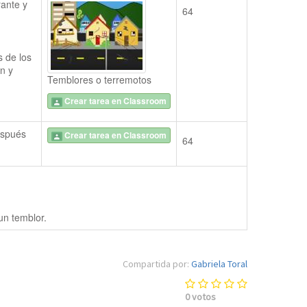
ante y 
64
 de los 
 y 
Temblores o terremotos
Crear tarea en Classroom
spués 
Crear tarea en Classroom
64
un temblor.
Compartida por:
Gabriela Toral
0
votos