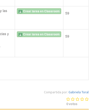
 las 
Crear tarea en Classroom
59
ias y 
Crear tarea en Classroom
59
 
Compartida por:
Gabriela Toral
0
votos