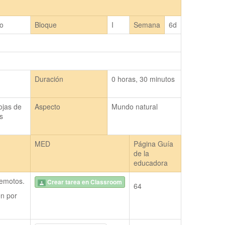
do
Bloque
I
Semana
6d
Duración
0 horas, 30 minutos
jas de 
Aspecto
Mundo natural
 
MED
Página Guía
de la
educadora
remotos.
Crear tarea en Classroom
64
n por 