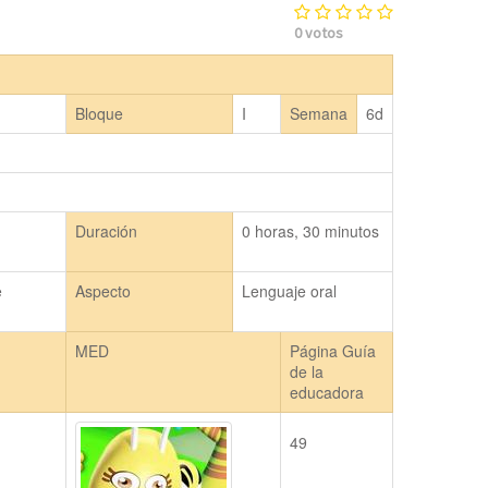
0
votos
Bloque
I
Semana
6d
Duración
0 horas, 30 minutos
 
Aspecto
Lenguaje oral
MED
Página Guía
de la
educadora
49