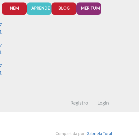
NEM
APRENDE
BLOG
MERITUM
7
1
7
1
7
1
Registro
Login
Compartida por:
Gabriela Toral