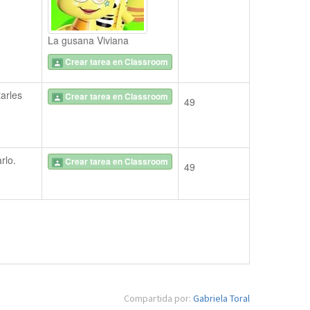
La gusana Viviana
Crear tarea en Classroom
arles 
Crear tarea en Classroom
49
rlo.
Crear tarea en Classroom
49
Compartida por:
Gabriela Toral