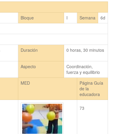
Bloque
I
Semana
6d
s
Duración
0 horas, 30 minutos
Aspecto
Coordinación,
fuerza y equilibrio
MED
Página Guía
de la
educadora
73