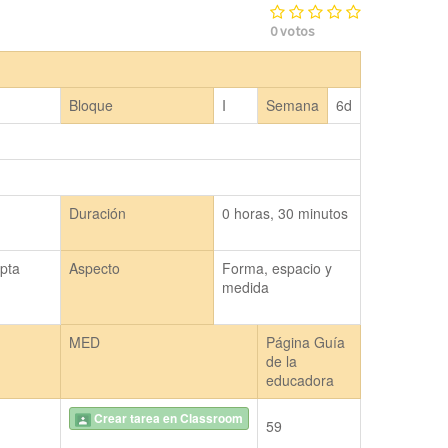
0
votos
Bloque
I
Semana
6d
Duración
0 horas, 30 minutos
pta 
Aspecto
Forma, espacio y
 
medida
MED
Página Guía
de la
educadora
Crear tarea en Classroom
59