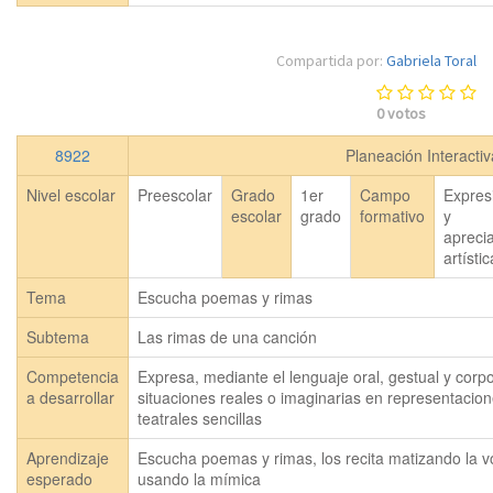
Compartida por:
Gabriela Toral
0
votos
8922
Planeación Interacti
Nivel escolar
Preescolar
Grado
1er
Campo
Expres
escolar
grado
formativo
y
apreci
artísti
Tema
Escucha poemas y rimas
Subtema
Las rimas de una canción
Competencia
Expresa, mediante el lenguaje oral, gestual y corpo
a desarrollar
situaciones reales o imaginarias en representacio
teatrales sencillas
Aprendizaje
Escucha poemas y rimas, los recita matizando la vo
esperado
usando la mímica