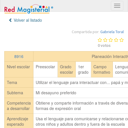
Volver al listado
Compartida por:
Gabriela Toral
0
votos
8916
Planeación Interact
Nivel escolar
Preescolar
Grado
1er
Campo
Lengua
escolar
grado
formativo
comuni
Tema
Utilizar el lenguaje para interactuar con... papá y
Subtema
Mi desayuno preferido
Competencia
Obtiene y comparte información a través de divers
a desarrollar
formas de expresión oral
Aprendizaje
Usa el lenguaje para comunicarse y relacionarse c
esperado
otros niños y adultos dentro y fuera de la escuela