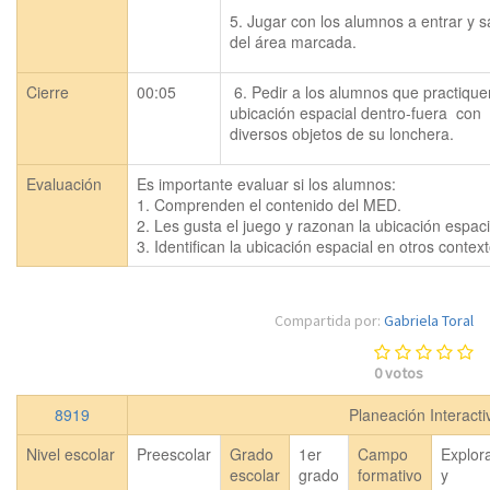
5. Jugar con los alumnos a entrar y sal
del área marcada.
Cierre
00:05
 6. Pedir a los alumnos que practiquen
ubicación espacial dentro-fuera  con 
diversos objetos de su lonchera.
Evaluación
Es importante evaluar si los alumnos:

1. Comprenden el contenido del MED.

2. Les gusta el juego y razonan la ubicación espaci
3. Identifican la ubicación espacial en otros context
Compartida por:
Gabriela Toral
0
votos
8919
Planeación Interact
Nivel escolar
Preescolar
Grado
1er
Campo
Explor
escolar
grado
formativo
y