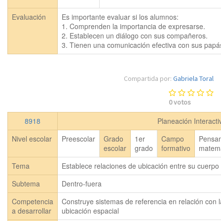
Evaluación
Es importante evaluar si los alumnos:

1. Comprenden la importancia de expresarse.

2. Establecen un diálogo con sus compañeros.

3. Tienen una comunicación efectiva con sus papá
Compartida por:
Gabriela Toral
0
votos
8918
Planeación Interact
Nivel escolar
Preescolar
Grado
1er
Campo
Pensa
escolar
grado
formativo
matemá
Tema
Establece relaciones de ubicación entre su cuerpo 
Subtema
Dentro-fuera
Competencia
Construye sistemas de referencia en relación con l
a desarrollar
ubicación espacial